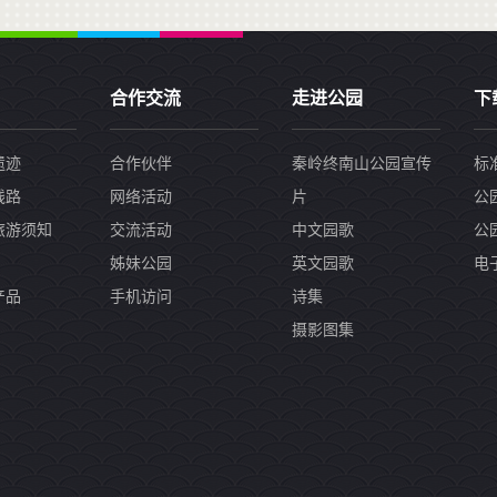
合作交流
走进公园
下
遗迹
合作伙伴
秦岭终南山公园宣传
标
线路
网络活动
片
公
旅游须知
交流活动
中文园歌
公
姊妹公园
英文园歌
电
产品
手机访问
诗集
摄影图集