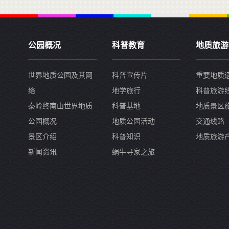
公园概况
科普教育
地质旅游
世界地质公园及其网
科普宣传片
重要地质
络
地学旅行
科普旅游
秦岭终南山世界地质
科普基地
地质景区
公园概况
地质公园活动
交通线路
景区介绍
科普知识
地质旅游
新闻资讯
蜗牛寻家之旅