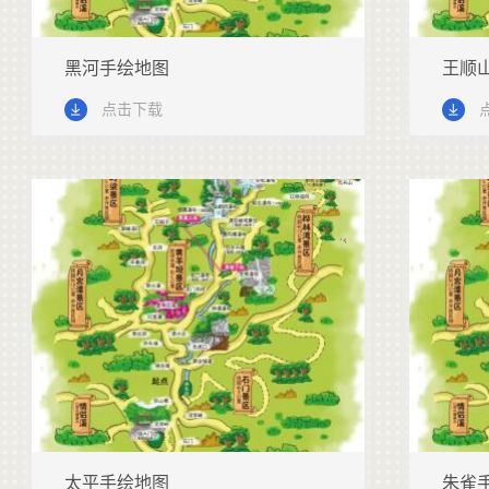
黑河手绘地图
王顺
点击下载
太平手绘地图
朱雀