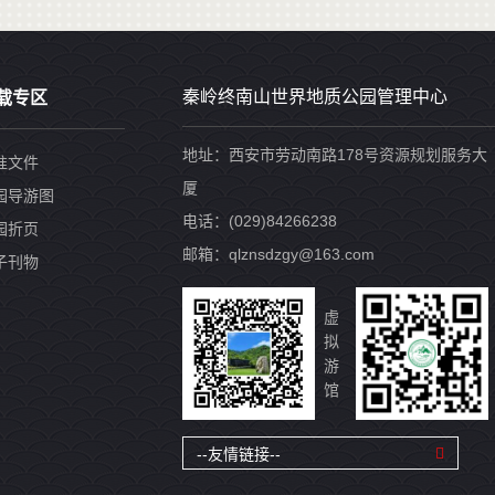
秦岭终南山世界地质公园管理中心
载专区
地址：西安市劳动南路178号资源规划服务大
准文件
厦
园导游图
电话：(029)84266238
园折页
邮箱：qlznsdzgy@163.com
子刊物
虚
拟
游
馆
--友情链接--