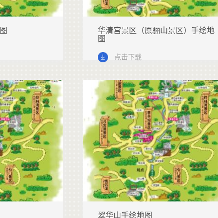
图
华清宫景区（原骊山景区）手绘地
图
点击下载
翠华山手绘地图