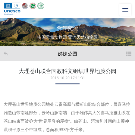
合作交流
中国天然动物园 亚洲天然植物园
姊妹公园
大理苍山联合国教科文组织世界地质公园
2016-10-20 17:11:31
大理苍山世界地质公园地处云贵高原与横断山脉结合部位，属喜马拉
雅造山带南延部分，云岭山脉南端，由于雄伟高大的喜马拉雅山系在
苍山结束而被称为“世界屋脊的屋檐”。由苍山、洱海和其间的山麓冲
洪积平原三个带组成，总面积933平方千米。