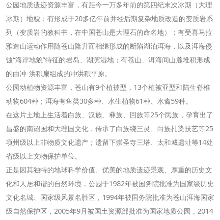
公园地质遗迹资源丰富，有距今一万多年前的第四纪末次冰期（大理
冰期）地貌；有形成于20多亿年前并经后期复杂地质改造的变质岩系
列（变质岩的教科书，在中国苍山是大理石的命名地）；有受喜马拉
雅造山运动作用随苍山隆升而相继形成的断陷湖泊洱海，以及洱海侵
蚀“海岸地貌”特征的岩岛、湖滨湿地；有苍山、洱海间山麓堆积形成
的由冲-洪积扇组成的冲洪积平原。
公园动植物资源丰富，苍山有9个植被型，13个植被亚型和陆生脊椎
动物604种；洱海有鱼类30多种、水生植物61种、水禽59种。
在这片土地上生活着白族、汉族、彝族、回族等25个民族，孕育出了
昌盛的南诏国和大理国文化，传承了白族绕三灵、白族扎染技艺等25
项州级以上非物质文化遗产；遗留下崇圣寺三塔、太和城遗址等14处
省级以上文物保护单位。
正是因其独特的地球科学价值、优美的地质遗迹景观、厚重的历史文
化和人居和谐的自然环境，公园于1982年被国务院批准为国家级历史
文化名城、国家级风景名胜区，1994年被国务院批准为苍山洱海国家
级自然保护区，2005年9月被国土资源部批准为国家地质公园，2014