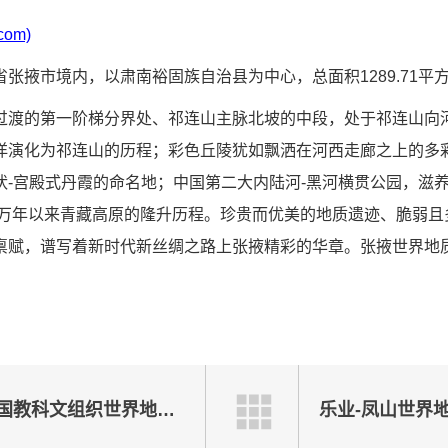
om)
张掖市境内，以肃南裕固族自治县为中心，总面积1289.71平
过渡的第一阶梯分界处、祁连山主脉北坡的中段，处于祁连山向
洋演化为祁连山的历程；彩色丘陵犹如飘洒在河西走廊之上的多
状-宫殿式丹霞的命名地；中国第二大内陆河-黑河横贯公园，滋
00万年以来青藏高原的隆升历程。珍贵而优美的地质遗迹、脆弱
禀赋，谱写着新时代新丝绸之路上张掖精彩的华章。张掖世界地
新西兰怀塔基白石联合国教科文组织世界地质公园
乐业-凤山世界