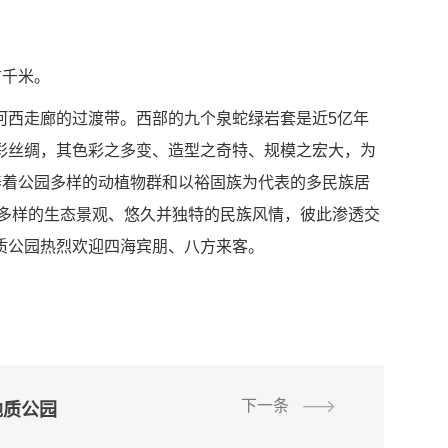
方千米。
河西走廊的过渡带。西部的九个泉蛇绿岩套是近5亿年
彩丝绸，其色彩之多变、造型之奇特、规模之宏大，为
养着公园多样的动植物群和以裕固族为代表的多民族居
且多样的生态景观、悠久并独特的民族风情，彼此渗透交
质公园热烈欢迎四海宾朋、八方来客。
下一条
地质公园